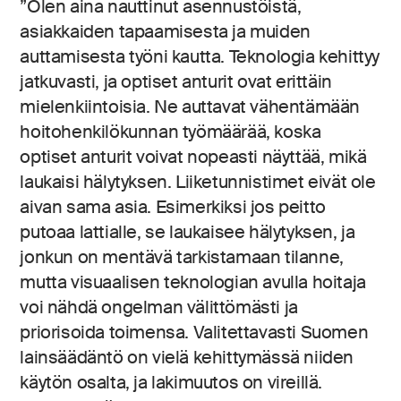
”Olen aina nauttinut asennustöistä,
asiakkaiden tapaamisesta ja muiden
auttamisesta työni kautta. Teknologia kehittyy
jatkuvasti, ja optiset anturit ovat erittäin
mielenkiintoisia. Ne auttavat vähentämään
hoitohenkilökunnan työmäärää, koska
optiset anturit voivat nopeasti näyttää, mikä
laukaisi hälytyksen. Liiketunnistimet eivät ole
aivan sama asia. Esimerkiksi jos peitto
putoaa lattialle, se laukaisee hälytyksen, ja
jonkun on mentävä tarkistamaan tilanne,
mutta visuaalisen teknologian avulla hoitaja
voi nähdä ongelman välittömästi ja
priorisoida toimensa. Valitettavasti Suomen
lainsäädäntö on vielä kehittymässä niiden
käytön osalta, ja lakimuutos on vireillä.