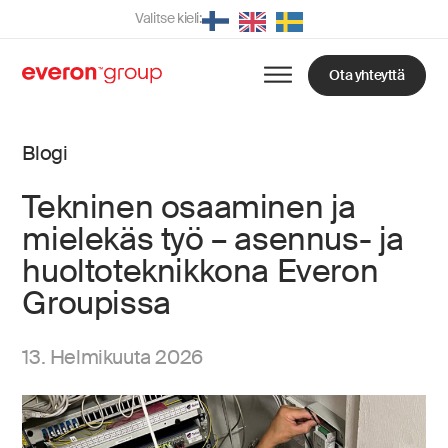
Valitse kieli:
Ota yhteyttä
Blogi
Tekninen osaaminen ja
mielekäs työ – asennus- ja
huoltoteknikkona Everon
Groupissa
13. Helmikuuta 2026