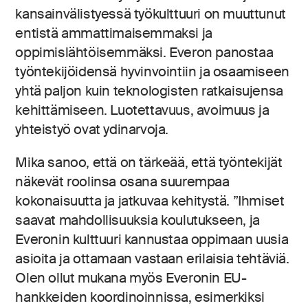
kansainvälistyessä työkulttuuri on muuttunut
entistä ammattimaisemmaksi ja
oppimislähtöisemmäksi. Everon panostaa
työntekijöidensä hyvinvointiin ja osaamiseen
yhtä paljon kuin teknologisten ratkaisujensa
kehittämiseen. Luotettavuus, avoimuus ja
yhteistyö ovat ydinarvoja.
Mika sanoo, että on tärkeää, että työntekijät
näkevät roolinsa osana suurempaa
kokonaisuutta ja jatkuvaa kehitystä. ”Ihmiset
saavat mahdollisuuksia koulutukseen, ja
Everonin kulttuuri kannustaa oppimaan uusia
asioita ja ottamaan vastaan erilaisia tehtäviä.
Olen ollut mukana myös Everonin EU-
hankkeiden koordinoinnissa, esimerkiksi