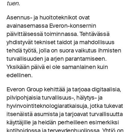
tuen.
Asennus- ja huoltoteknikot ovat
avainasemassa Everon-konsernin
päivittäisessä toiminnassa. Tehtävässä
yhdistyvät tekniset taidot ja mahdollisuus
tehdä työtä, jolla on suora vaikutus ihmisten
turvallisuuden ja arjen parantamiseen.
Yksikään päivä ei ole samanlainen kuin
edellinen.
Everon Group kehittää ja tarjoaa digitaalisia,
pilvipohjaisia turvallisuus-, hälytys- ja
hyvinvointiteknologiaratkaisuja, jotka tukevat
itsenäistä asumista ja tarjoavat turvallisuutta
käyttäjille ja heidän perheilleen esimerkiksi
kotihoidossa ja terveydenhuollossa. Yhtiö on