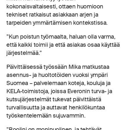
kokonaisvaltaisesti, ottaen huomioon
tekniset ratkaisut asiakkaan arjen ja
tarpeiden ymmärtämisen kontekstissa.
”Kun poistun työmaalta, haluan olla varma,
että kaikki toimii ja että asiakas osaa käyttää
järjestelmää.”
Päivittäisessä työssään Mika matkustaa
asennus- ja huoltotöiden vuoksi ympäri
Suomea – palvelemaan koteja, kouluja ja
KELA-toimistoja, joissa Everonin turva- ja
kutsujärjestelmät tukevat päivittäistä
turvallisuutta ja auttavat henkilökuntaa
työskentelemään sujuvammin.
”Roolini on monipuolinen, ja tehtävät