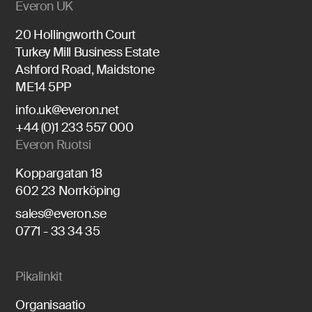
Everon UK
20 Hollingworth Court
Turkey Mill Business Estate
Ashford Road, Maidstone
ME14 5PP
info.uk@everon.net
+44 (0)1 233 557 000
Everon Ruotsi
Koppargatan 18
602 23 Norrköping
sales@everon.se
0771 - 33 34 35
Pikalinkit
Organisaatio